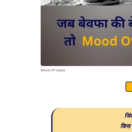
Mood off status
जिं
किस ओ