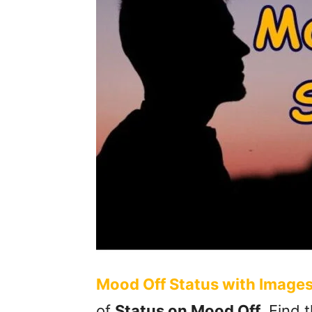
Mood Off Status with Image
of
Status on Mood Off
. Find