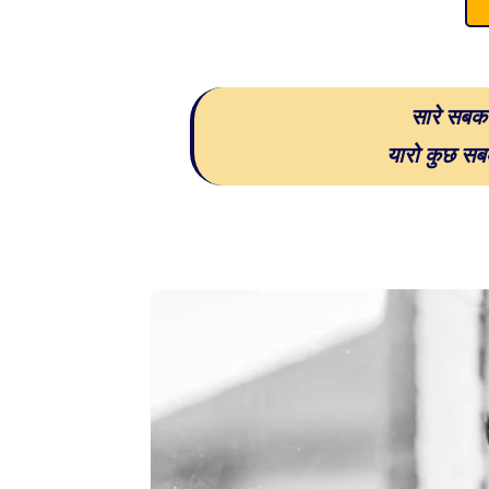
सारे सबक 
यारो कुछ सब