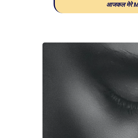
आजकल मेरे M