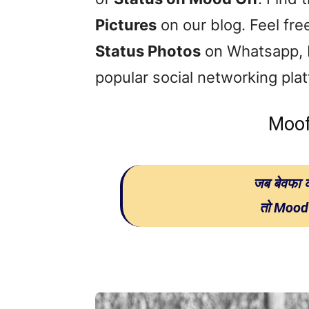
Pictures
on our blog. Feel fre
Status Photos
on Whatsapp, 
popular social networking pla
Moof
जब बेवफा क
तो Mood O